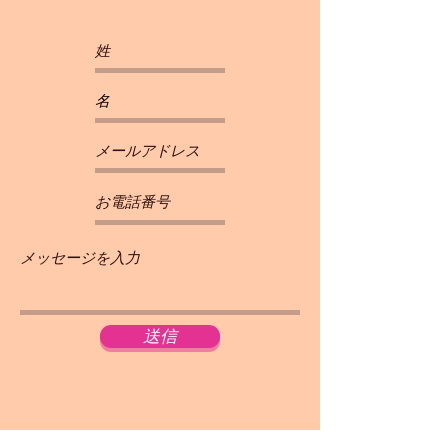
送信
Email:
info@lunarainbow.okinawa